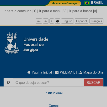
BRASIL
Ir para o conteúdo [1]
|
Ir para o menu [2]
|
Ir para a busca [3]
a+
a-
a
English
Español
Français
Página Inicial
|
WEBMAIL
|
Mapa do Site
Institucional
Campi