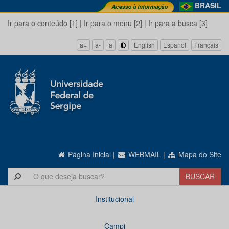
BRASIL
Ir para o conteúdo [1]
|
Ir para o menu [2]
|
Ir para a busca [3]
a+
a-
a
English
Español
Français
Página Inicial
|
WEBMAIL
|
Mapa do Site
Institucional
Campi