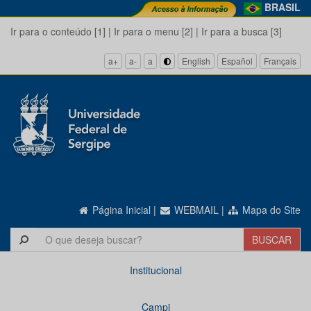
BRASIL
Ir para o conteúdo [1]
|
Ir para o menu [2]
|
Ir para a busca [3]
a+
a-
a
English
Español
Français
Página Inicial
|
WEBMAIL
|
Mapa do Site
Institucional
Campi