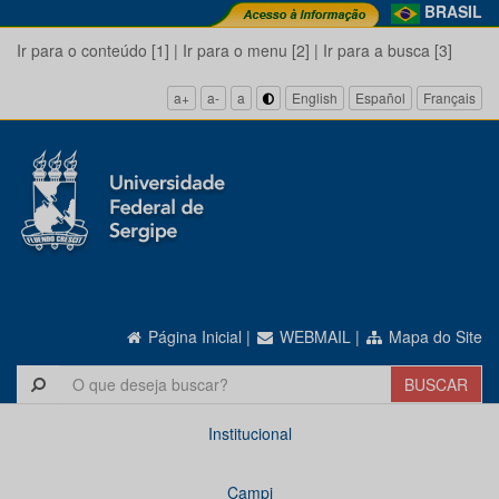
BRASIL
Ir para o conteúdo [1]
|
Ir para o menu [2]
|
Ir para a busca [3]
a+
a-
a
English
Español
Français
Página Inicial
|
WEBMAIL
|
Mapa do Site
Institucional
Campi