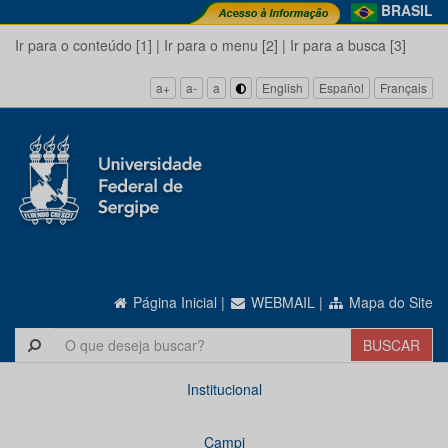
BRASIL
Ir para o conteúdo [1]
|
Ir para o menu [2]
|
Ir para a busca [3]
a+
a-
a
English
Español
Français
Página Inicial
|
WEBMAIL
|
Mapa do Site
Institucional
Campi