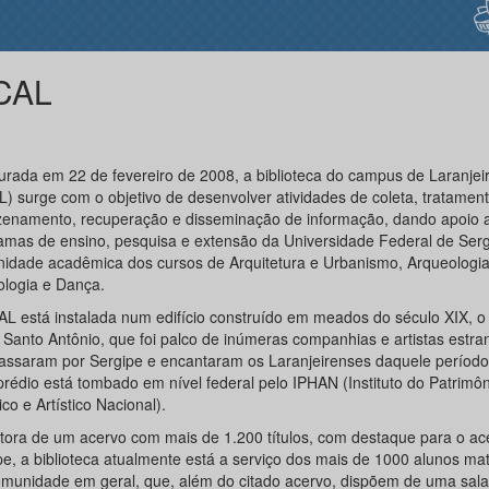
CAL
urada em 22 de fevereiro de 2008, a biblioteca do campus de Laranjei
L) surge com o objetivo de desenvolver atividades de coleta, tratament
enamento, recuperação e disseminação de informação, dando apoio 
amas de ensino, pesquisa e extensão da Universidade Federal de Serg
idade acadêmica dos cursos de Arquitetura e Urbanismo, Arqueologia
logia e Dança.
AL está instalada num edifício construído em meados do século XIX, o
o Santo Antônio, que foi palco de inúmeras companhias e artistas estra
assaram por Sergipe e encantaram os Laranjeirenses daquele período.
prédio está tombado em nível federal pelo IPHAN (Instituto do Patrimôn
ico e Artístico Nacional).
tora de um acervo com mais de 1.200 títulos, com destaque para o ac
pe, a biblioteca atualmente está a serviço dos mais de 1000 alunos mat
omunidade em geral, que, além do citado acervo, dispõem de uma sala