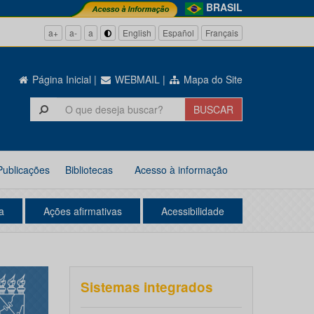
BRASIL
a+
a-
a
English
Español
Français
Página Inicial
|
WEBMAIL
|
Mapa do Site
Publicações
Bibliotecas
Acesso à informação
a
Ações afirmativas
Acessibilidade
Sistemas integrados