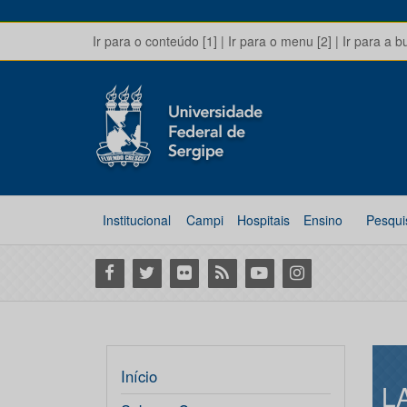
Ir para o conteúdo [1]
|
Ir para o menu [2]
|
Ir para a b
Institucional
Campi
Hospitais
Ensino
Pesqui
Facebook
Twitter
Flickr
RSS
Youtube
Instagram
Início
L