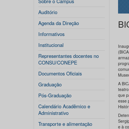
Sobre o Campus
Auditório
BI
Agenda da Direção
Informativos
Institucional
Inaug
(BICA
Representantes docentes no
armaz
CONSU/CONEPE
progr
comun
Documentos Oficiais
Museo
A BIC
Graduação
teatr
Pós-Graduação
que p
esse 
Calendário Acadêmico e
Histór
Administrativo
Deten
Sergi
Transporte e alimentação
e à c