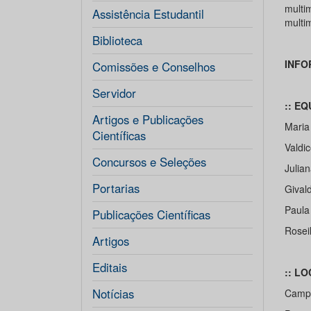
multi
Assistência Estudantil
multi
Biblioteca
INFO
Comissões e Conselhos
Servidor
:: E
Artigos e Publicações
Maria
Científicas
Valdic
Concursos e Seleções
Julian
Portarias
Gival
Paula
Publicações Científicas
Rosei
Artigos
Editais
:: L
Notícias
Campu