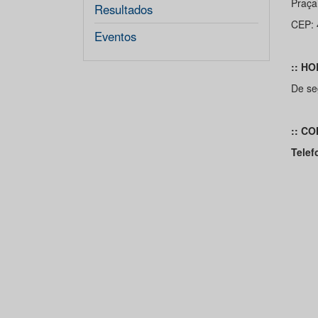
Praça 
Resultados
CEP: 
Eventos
:: H
De se
:: C
Telef