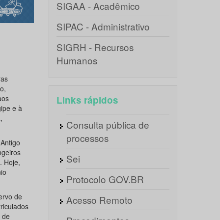
SIGAA - Acadêmico
SIPAC - Administrativo
SIGRH - Recursos
Humanos
ras
o,
aos
Links rápidos
ipe e à
,
Consulta pública de
processos
 Antigo
ngeiros
Sei
 Hoje,
io
Protocolo GOV.BR
ervo de
Acesso Remoto
riculados
 de