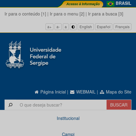
BRASIL
Ir para o conteúdo [1]
|
Ir para o menu [2]
|
Ir para a busca [3]
a+
a-
a
English
Español
Français
Página Inicial
|
WEBMAIL
|
Mapa do Site
Institucional
Campi