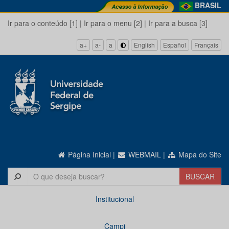
BRASIL
Ir para o conteúdo [1]
|
Ir para o menu [2]
|
Ir para a busca [3]
a+
a-
a
English
Español
Français
Página Inicial
|
WEBMAIL
|
Mapa do Site
Institucional
Campi